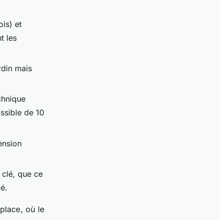
is) et
t les
rdin mais
chnique
ssible de 10
tension
 clé, que ce
mé.
place, où le