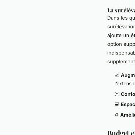
La surélév
Dans les qu
surélévation
ajoute un é
option supp
indispensab
supplément
📈
Augme
l’extensi
🌞
Confo
💻
Espace
♻️
Améli
Budget et