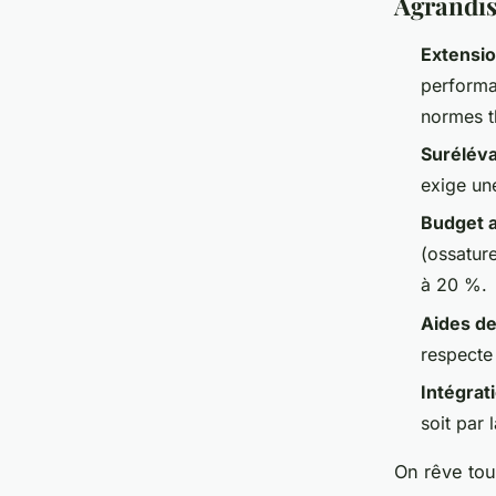
Agrandi
Extensi
performa
normes t
Suréléva
exige une
Budget 
(ossatur
à 20 %.
Aides de 
respecte 
Intégrat
soit par 
On rêve tou