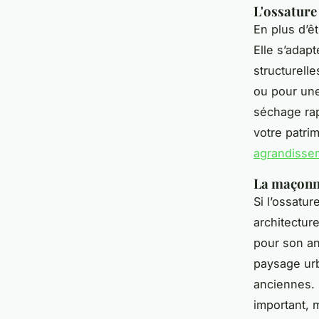
L'ossature
En plus d’ê
Elle s’adap
structurell
ou pour une
séchage rap
votre patri
agrandisse
La maçonne
Si l’ossatu
architectur
pour son an
paysage urb
anciennes. 
important, 