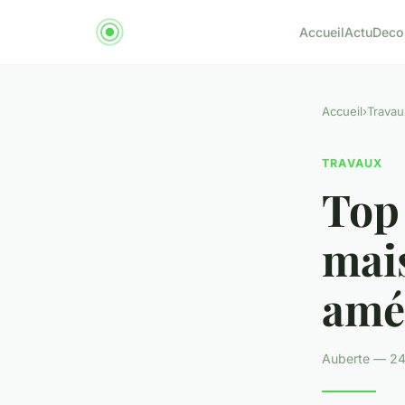
Accueil
Actu
Deco
Accueil
›
Travau
TRAVAUX
Top 
mai
amél
Auberte — 24