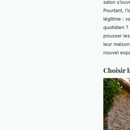
salon s’ouv
Pourtant, l
légitime : 
quotidien ?
pousser le
leur maison 
nouvel espa
Choisir 