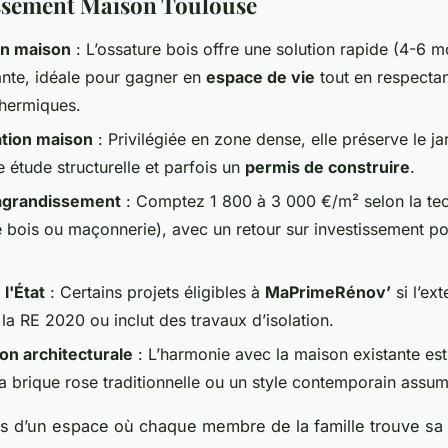
ssement Maison Toulouse
on maison
: L’ossature bois offre une solution rapide (4-6 mo
nte, idéale pour gagner en
espace de vie
tout en respectan
hermiques.
tion maison
: Privilégiée en zone dense, elle préserve le ja
 étude structurelle et parfois un
permis de construire
.
agrandissement
: Comptez 1 800 à 3 000 €/m² selon la te
e bois ou maçonnerie), avec un retour sur investissement po
l'État
: Certains projets éligibles à
MaPrimeRénov’
si l’ex
la RE 2020 ou inclut des travaux d’isolation.
ion architecturale
: L’harmonie avec la maison existante est
la brique rose traditionnelle ou un style contemporain assu
s d’un espace où chaque membre de la famille trouve sa 