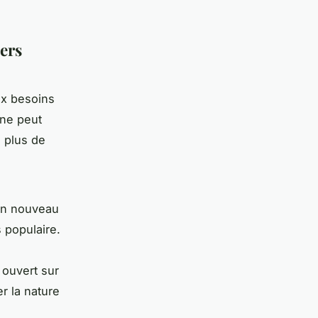
yers
ux besoins
une peut
, plus de
 un nouveau
 populaire.
 ouvert sur
er la nature