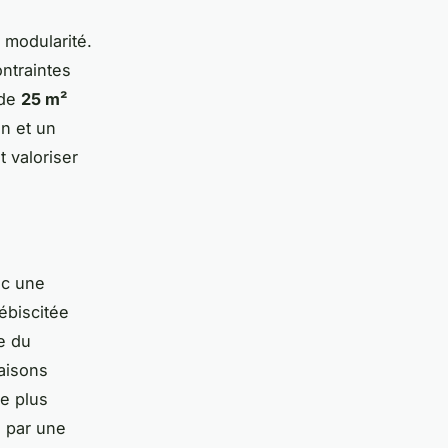
 modularité.
ontraintes
 de
25 m²
on et un
 valoriser
ec une
ébiscitée
e du
aisons
e plus
é par une