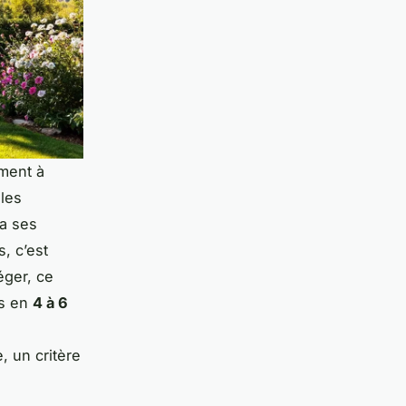
ement à
les
 a ses
, c’est
éger, ce
és en
4 à 6
, un critère