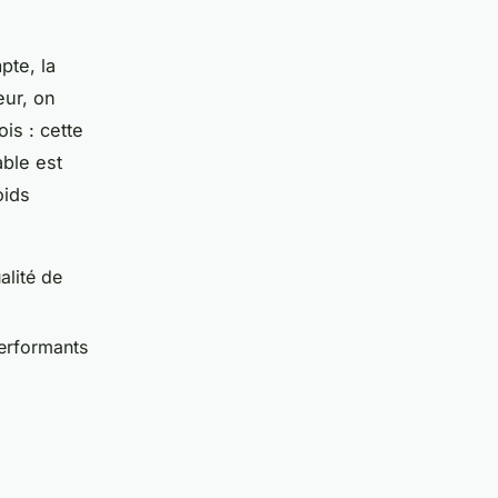
pte, la
eur, on
is : cette
able est
oids
alité de
erformants