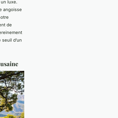
 un luxe.
ne angoisse
notre
ent de
ereinement
e seuil d’un
ousaine