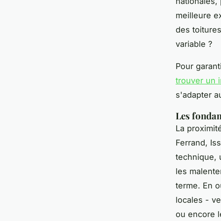
nationales,
meilleure ex
des toiture
variable ?
Pour garanti
trouver un 
s'adapter au
Les fondam
La proximit
Ferrand, Is
technique, 
les malente
terme. En ou
locales - v
ou encore 