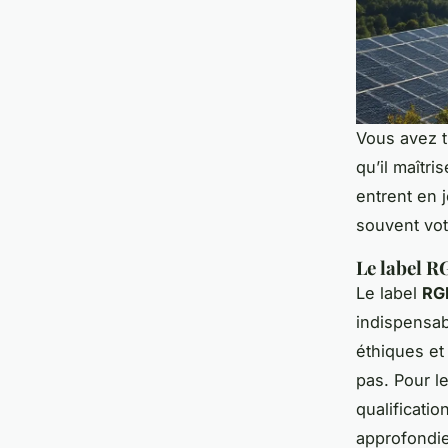
Vous avez t
qu’il maîtri
entrent en j
souvent vot
Le label R
Le label
RGE
indispensabl
éthiques et
pas. Pour le
qualificatio
approfondie 