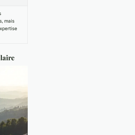
s
s, mais
xpertise
laire