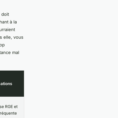
 doit
hant à la
rraient
ns elle, vous
rop
itance mal
cations
se RGE et
fréquente