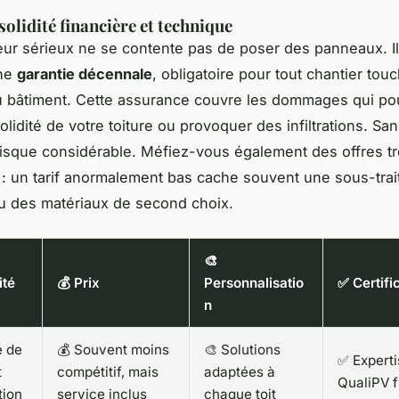
 solidité financière et technique
teur sérieux ne se contente pas de poser des panneaux. Il
une
garantie décennale
, obligatoire pour tout chantier touc
u bâtiment. Cette assurance couvre les dommages qui pou
solidité de votre toiture ou provoquer des infiltrations. Sa
isque considérable. Méfiez-vous également des offres t
 : un tarif anormalement bas cache souvent une sous-tra
u des matériaux de second choix.
🎨
ité
💰 Prix
Personnalisatio
✅ Certifi
n
é de
💰 Souvent moins
🎨 Solutions
✅ Experti
t
compétitif, mais
adaptées à
QualiPV 
tion
service inclus
chaque toit