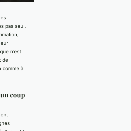
les
es pas seul.
mmation,
leur
ique n’est
t de
son comme à
n un coup
nent
ignes