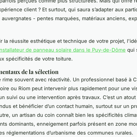
 parfois perçues comme plus structurées. Mais qui offre r
périence client ? Et surtout, qui saura s’adapter aux parti
s auvergnates - pentes marquées, matériaux anciens, exp
r la réussite esthétique et technique de votre projet, l'id
installateur de panneau solaire dans le Puy-de-Dôme
qui 
x spécificités de votre toiture.
entaux de la sélection
é rime souvent avec réactivité. Un professionnel basé à 
soire ou Riom peut intervenir plus rapidement pour une vis
un suivi ou une intervention après travaux. C’est un atout
ndus et bénéficier d’un contact humain, surtout sur un pr
tre, un artisan du coin connaît bien les spécificités clim
ents dominants, enneigement parfois présent en zone m
les réglementations d’urbanisme des communes rurales.