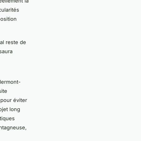
éellement la
cularités
osition
éal reste de
saura
Clermont-
ite
 pour éviter
ojet long
atiques
ontagneuse,