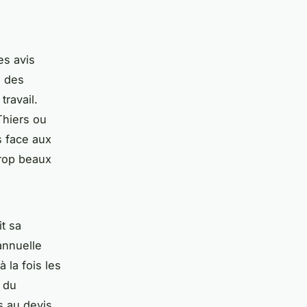
es avis
n des
travail.
Thiers ou
s face aux
rop beaux
it sa
annuelle
à la fois les
 du
s au devis.