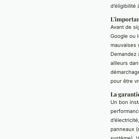
d’éligibilit
L'importan
Avant de si
Google ou l
mauvaises s
Demandez à 
ailleurs dan
démarchage
pour être vr
La garanti
Un bon insta
performance
d’électrici
panneaux (d
système). V