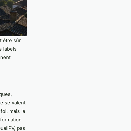
 être sûr
s labels
nnent
iques,
ne se valent
foi, mais la
 formation
QualiPV, pas