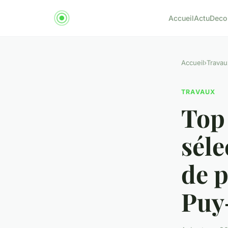
Accueil
Actu
Deco
Accueil
›
Travau
TRAVAUX
Top 
séle
de p
Puy