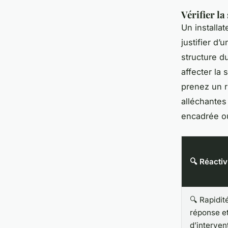
Vérifier la
Un installa
justifier d’
structure d
affecter la 
prenez un r
alléchantes
encadrée o
🔍 Réactiv
🔍 Rapidit
réponse e
d’interven