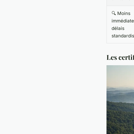
🔍 Moins
immédiate
délais
standardi
Les certi