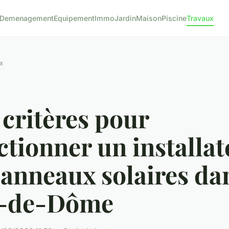
Demenagement
Equipement
Immo
Jardin
Maison
Piscine
Travaux
x
critères pour
ctionner un installa
anneaux solaires dan
-de-Dôme