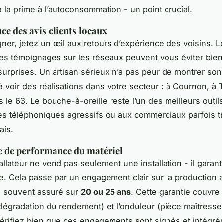
é à la prime à l’autoconsommation - un point crucial.
ce des avis clients locaux
gner, jetez un œil aux retours d’expérience des voisins. L
es témoignages sur les réseaux peuvent vous éviter bie
urprises. Un artisan sérieux n’a pas peur de montrer son 
voir des réalisations dans votre secteur : à Cournon, à 
s le 63. Le bouche-à-oreille reste l’un des meilleurs outil
s téléphoniques agressifs ou aux commerciaux parfois t
ais.
e de performance du matériel
llateur ne vend pas seulement une installation - il garant
. Cela passe par un engagement clair sur la production 
té, souvent assuré sur
20 ou 25 ans
. Cette garantie couvre 
égradation du rendement) et l’onduleur (pièce maîtresse
érifiez bien que ces engagements sont signés et intégré