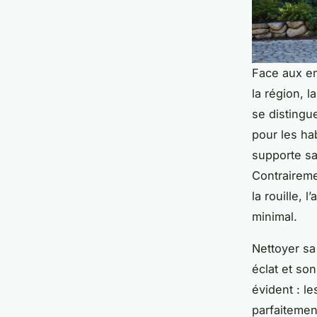
Face aux em
la région, l
se distingue
pour les hab
supporte san
Contrairemen
la rouille,
minimal.
Nettoyer sa
éclat et so
évident : l
parfaitemen