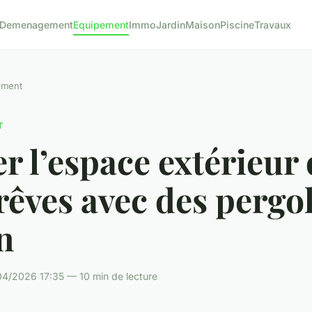
Demenagement
Equipement
Immo
Jardin
Maison
Piscine
Travaux
ement
T
r l’espace extérieur
rêves avec des pergo
n
4/2026 17:35 — 10 min de lecture