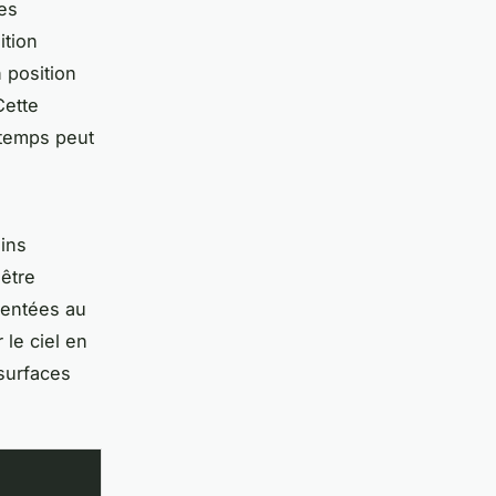
es
ition
n position
Cette
 temps peut
oins
 être
ientées au
le ciel en
 surfaces