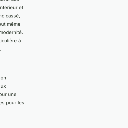
ntérieur et
anc cassé,
 peut même
 modernité.
iculière à
.
non
aux
pour une
es pour les