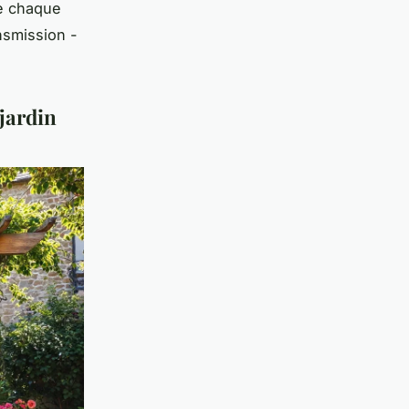
se chaque
nsmission -
jardin