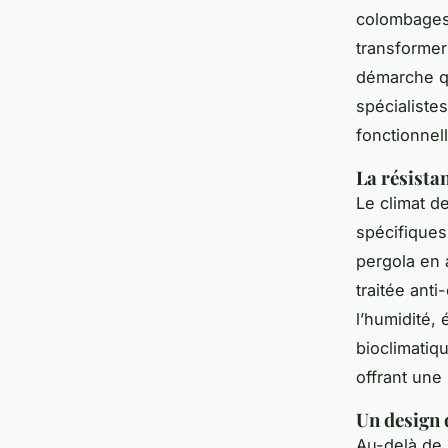
colombages
transformer
démarche qu
spécialiste
fonctionnell
La résista
Le climat d
spécifiques
pergola en 
traitée anti
l’humidité, 
bioclimatiq
offrant une
Un design 
Au-delà de l