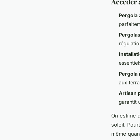
Accéder 
Pergola
parfaite
Pergolas
régulatio
Installat
essentiel
Pergola à
aux terr
Artisan 
garantit
On estime q
soleil. Pour
même quand 