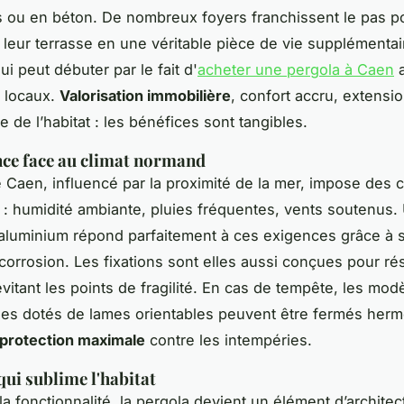
 ou en béton. De nombreux foyers franchissent le pas p
 leur terrasse en une véritable pièce de vie supplémentai
i peut débuter par le fait d'
acheter une pergola à Caen
a
s locaux.
Valorisation immobilière
, confort accru, extensi
e de l’habitat : les bénéfices sont tangibles.
nce face au climat normand
e Caen, influencé par la proximité de la mer, impose des c
 : humidité ambiante, pluies fréquentes, vents soutenus.
aluminium répond parfaitement à ces exigences grâce à s
-corrosion. Les fixations sont elles aussi conçues pour rés
évitant les points de fragilité. En cas de tempête, les mod
ues dotés de lames orientables peuvent être fermés her
protection maximale
contre les intempéries.
qui sublime l'habitat
a fonctionnalité, la pergola devient un élément d’architect