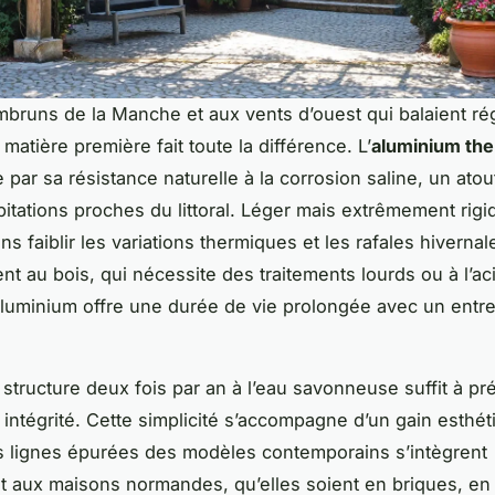
bruns de la Manche et aux vents d’ouest qui balaient ré
a matière première fait toute la différence. L’
aluminium th
 par sa résistance naturelle à la corrosion saline, un ato
itations proches du littoral. Léger mais extrêmement rigid
s faiblir les variations thermiques et les rafales hivernal
t au bois, qui nécessite des traitements lourds ou à l’aci
 l’aluminium offre une durée de vie prolongée avec un entre
 structure deux fois par an à l’eau savonneuse suffit à pr
n intégrité. Cette simplicité s’accompagne d’un gain esthé
es lignes épurées des modèles contemporains s’intègrent
t aux maisons normandes, qu’elles soient en briques, en