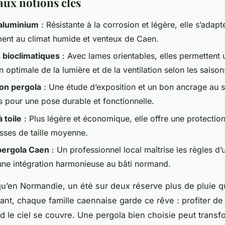
aux notions clés
 aluminium
: Résistante à la corrosion et légère, elle s’adapt
ment au climat humide et venteux de Caen.
 bioclimatiques
: Avec lames orientables, elles permettent 
n optimale de la lumière et de la ventilation selon les saison
ion pergola
: Une étude d’exposition et un bon ancrage au s
s pour une pose durable et fonctionnelle.
 toile
: Plus légère et économique, elle offre une protectio
asses de taille moyenne.
pergola Caen
: Un professionnel local maîtrise les règles d
 une intégration harmonieuse au bâti normand.
u’en Normandie, un été sur deux réserve plus de pluie 
tant, chaque famille caennaise garde ce rêve : profiter de 
le ciel se couvre. Une pergola bien choisie peut transf