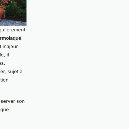
gulièrement
ermolaqué
ut majeur
e, il
es.
er, sujet à
tien
éserver son
tique