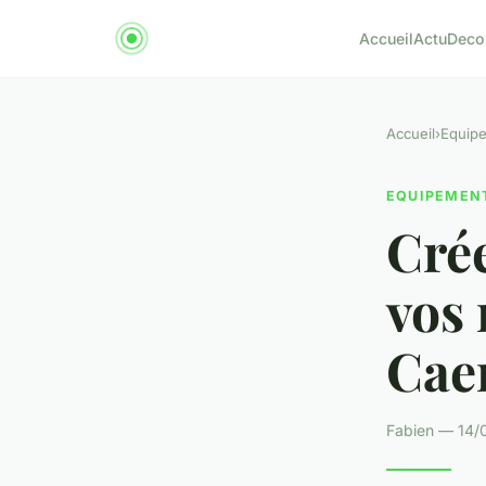
Accueil
Actu
Deco
Accueil
›
Equip
EQUIPEMEN
Crée
vos 
Cae
Fabien — 14/0