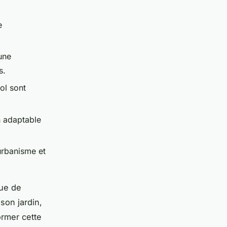
e
une
s.
ol sont
n adaptable
’urbanisme et
que de
son jardin,
ormer cette