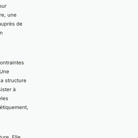
our
re, une
uprès de
on
ontraintes
 Une
a structure
ister à
èles
métiquement,
ure. Elle