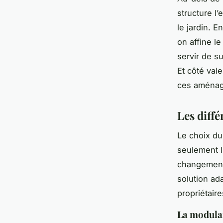
structure l’
le jardin. E
on affine l
servir de s
Et côté vale
ces aménag
Les diffé
Le choix du 
seulement l
changements
solution ad
propriétair
La modular